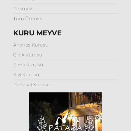
Pekmez
Tüm Ürünler
KURU MEYVE
Ananas Kurusu
Çilek Kurusu
Elma Kurusu
Kivi Kurusu
Portakal Kurusu