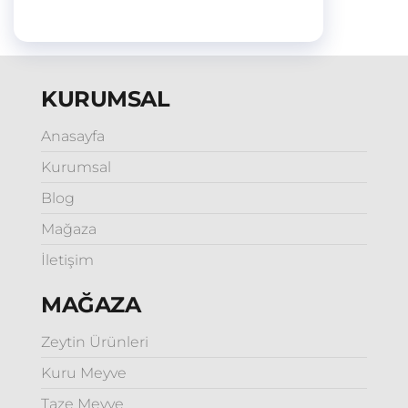
KURUMSAL
Anasayfa
Kurumsal
Blog
Mağaza
İletişim
MAĞAZA
Zeytin Ürünleri
Kuru Meyve
Taze Meyve