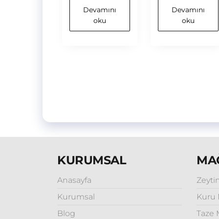
Devamını
Devamını
oku
oku
KURUMSAL
MA
Anasayfa
Zeyti
Kurumsal
Kuru
Blog
Taze 