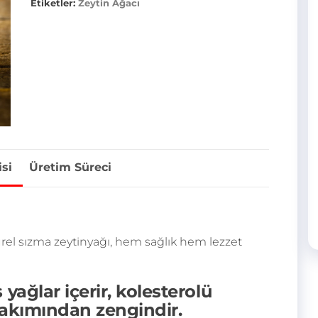
Etiketler:
Zeytin Ağacı
si
Üretim Süreci
rel sızma zeytinyağı, hem sağlık hem lezzet
yağlar içerir, kolesterolü
akımından zengindir.