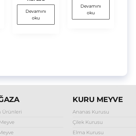
Devamını
Devamını
oku
oku
ĞAZA
KURU MEYVE
n Ürünleri
Ananas Kurusu
 Meyve
Çilek Kurusu
Meyve
Elma Kurusu